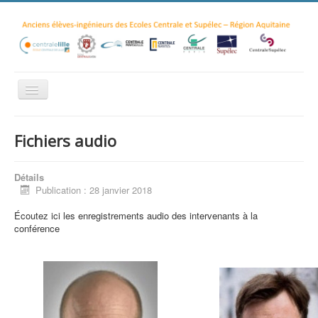
Accueil
Fichiers audio
Actualités
Evénements
Détails
Publication : 28 janvier 2018
Ecoles "Centrale"
Écoutez ici les enregistrements audio des intervenants à la
Conférence Climat 2012
conférence
Conférence Low Tech 2017
Adhésion